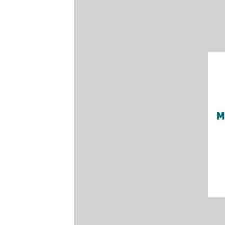
8
9
10