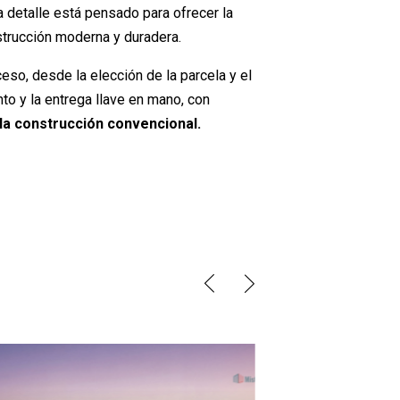
a detalle está pensado para ofrecer la
nstrucción moderna y duradera.
so, desde la elección de la parcela y el
nto y la entrega llave en mano, con
la construcción convencional.
prev
next