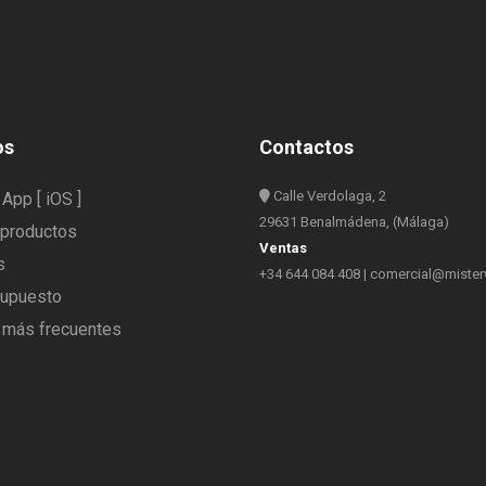
os
Contactos
Calle Verdolaga, 2
App [ iOS ]
29631 Benalmádena, (Málaga)
 productos
Ventas
s
+34 644 084 408
|
comercial@miste
supuesto
 más frecuentes