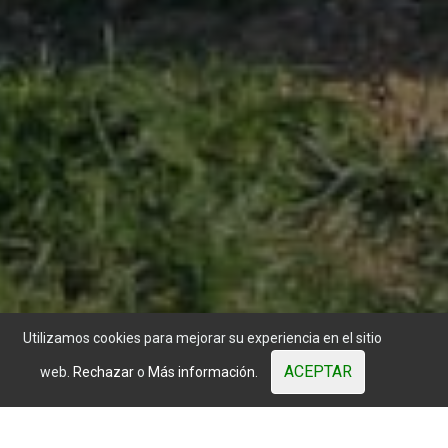
Contactos
Calle Verdolaga, 2
29631 Benalmádena, (Málaga)
Ventas
+34 644 084 408
|
comercial@misterwood.es
Mister
Wood
© 2003 - 2026. Todos los derechos reservados. Los precios
mostrados están sujetos a variaciones del mercado.
Sitio web desarrollado por OUNTI
whatsapp
youtube
facebook
instagram
Utilizamos cookies para mejorar su experiencia en el sitio
ACEPTAR
web.
Rechazar
o
Más información.