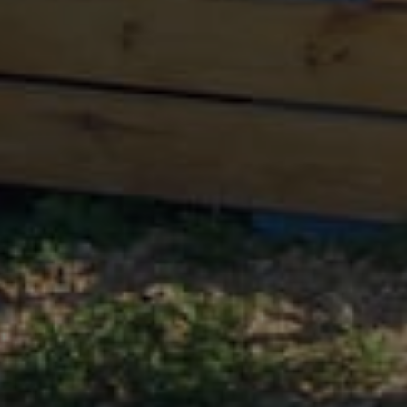
Empresa
Productos
Quiénes somos
Descargar App [ iOS ]
Servicios
Todos los productos
Trabaja con nosotros
Opcionales
Contacto
Pedir presupuesto
Privacidad
Preguntas más frecuentes
Cookies
Proyectos