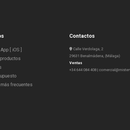
os
Contactos
Calle Verdolaga, 2
App [ iOS ]
29631 Benalmádena, (Málaga)
 productos
Ventas
s
+34 644 084 408
|
comercial@miste
supuesto
 más frecuentes