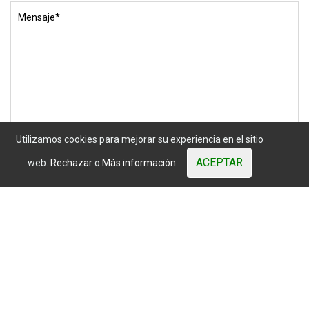
Mister
Wood
© 2003 - 2026. Todos los derechos reservados. Los precios
mostrados están sujetos a variaciones del mercado.
Sitio web desarrollado por OUNTI
whatsapp
youtube
facebook
instagram
Utilizamos cookies para mejorar su experiencia en el sitio
ACEPTAR
web.
Rechazar
o
Más información.
He leído y acepto
la política de privacidad.
ENVIAR MENSAJE