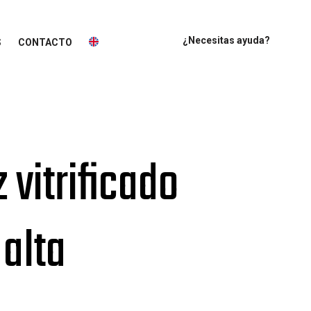
¿Necesitas ayuda?
S
CONTACTO
 vitrificado
 alta