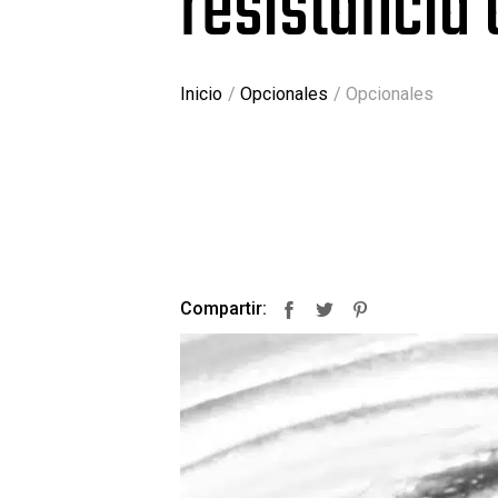
resistancia 
Inicio
Opcionales
Opcionales
Compartir:
Facebook
Twitter
Pinterest