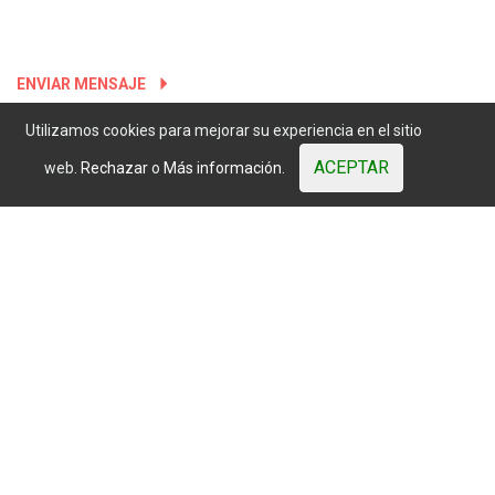
mostrados están sujetos a variaciones del mercado.
Sitio web desarrollado por OUNTI
ENVIAR MENSAJE
whatsapp
youtube
facebook
instagram
Utilizamos cookies para mejorar su experiencia en el sitio
ACEPTAR
web.
Rechazar
o
Más información.